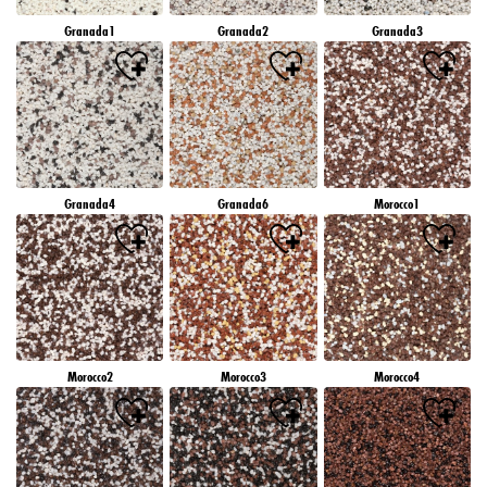
Granada1
Granada2
Granada3
Granada4
Granada6
Morocco1
Morocco2
Morocco3
Morocco4