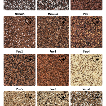
Morocco5
Morocco6
Peru1
Peru2
Peru3
Peru4
Peru5
Peru6
Sierra1