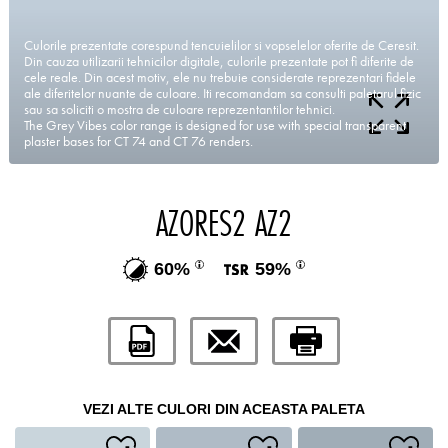
Culorile prezentate corespund tencuielilor si vopselelor oferite de Ceresit.
Din cauza utilizarii tehnicilor digitale, culorile prezentate pot fi diferite de
cele reale. Din acest motiv, ele nu trebuie considerate reprezentari fidele
ale diferitelor nuante de culoare. Iti recomandam sa consulti paletarul fizic
sau sa soliciti o mostra de culoare reprezentantilor tehnici.
The Grey Vibes color range is designed for use with special transparent
plaster bases for CT 74 and CT 76 renders.
AZORES2 AZ2
60%
59%
VEZI ALTE CULORI DIN ACEASTA PALETA