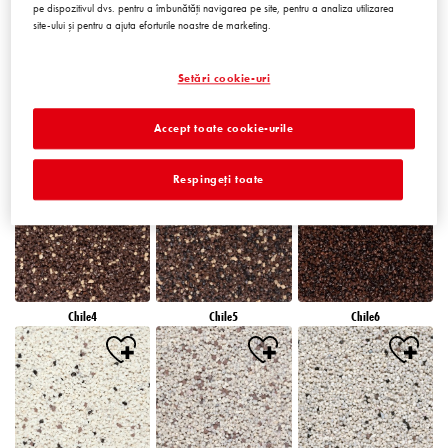
pe dispozitivul dvs. pentru a îmbunătăți navigarea pe site, pentru a analiza utilizarea
site-ului și pentru a ajuta eforturile noastre de marketing.
Setări cookie-uri
Accept toate cookie-urile
Chile1
Chile2
Chile3
Respingeți toate
Chile4
Chile5
Chile6