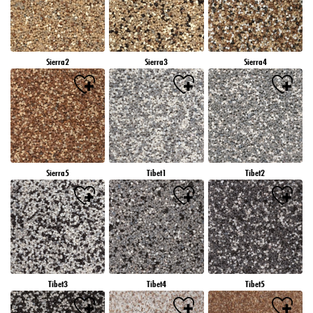
Sierra2
Sierra3
Sierra4
Sierra5
Tibet1
Tibet2
Tibet3
Tibet4
Tibet5