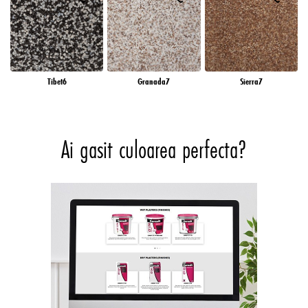
Tibet6
Granada7
Sierra7
Ai gasit culoarea perfecta?