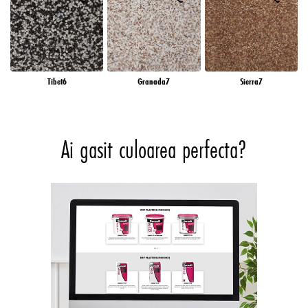
Tibet6
Granada7
Sierra7
Ai gasit culoarea perfecta?