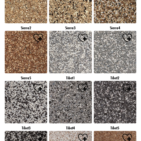
Sierra2
Sierra3
Sierra4
Sierra5
Tibet1
Tibet2
Tibet3
Tibet4
Tibet5