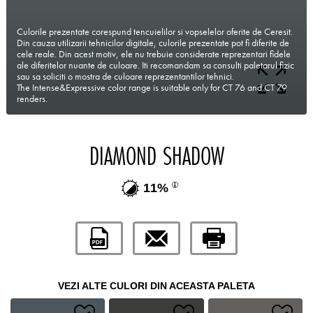
Culorile prezentate corespund tencuielilor si vopselelor oferite de Ceresit.
Din cauza utilizarii tehnicilor digitale, culorile prezentate pot fi diferite de
cele reale. Din acest motiv, ele nu trebuie considerate reprezentari fidele
ale diferitelor nuante de culoare. Iti recomandam sa consulti paletarul fizic
sau sa soliciti o mostra de culoare reprezentantilor tehnici.
The Intense&Expressive color range is suitable only for CT 76 and CT 79
renders.
DIAMOND SHADOW
11%
VEZI ALTE CULORI DIN ACEASTA PALETA