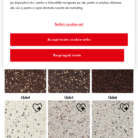
pe dispozitivul dvs. pentru a îmbunătăți navigarea pe site, pentru a analiza utilizarea
site-ului și pentru a ajuta eforturile noastre de marketing.
Setări cookie-uri
Accept toate cookie-urile
Chile1
Chile2
Chile3
Respingeți toate
Chile4
Chile5
Chile6