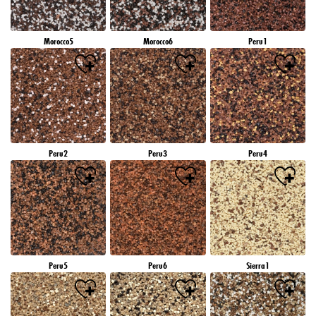
Morocco5
Morocco6
Peru1
Peru2
Peru3
Peru4
Peru5
Peru6
Sierra1