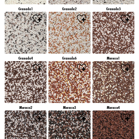
Granada1
Granada2
Granada3
Granada4
Granada6
Morocco1
Morocco2
Morocco3
Morocco4