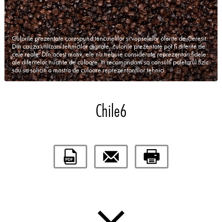
Culorile prezentate corespund tencuielilor si vopselelor oferite de Ceresit.
Din cauza utilizarii tehnicilor digitale, culorile prezentate pot fi diferite de
cele reale. Din acest motiv, ele nu trebuie considerate reprezentari fidele
ale diferitelor nuante de culoare. Iti recomandam sa consulti paletarul fizic
sau sa soliciti o mostra de culoare reprezentantilor tehnici.
Chile6