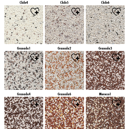
Chile4
Chile5
Chile6
Granada1
Granada2
Granada3
Granada4
Granada6
Morocco1