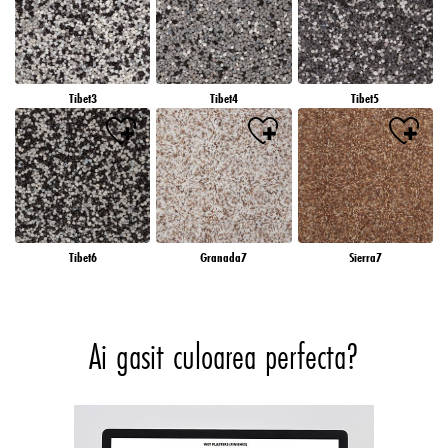
Tibet3
Tibet4
Tibet5
Tibet6
Granada7
Sierra7
Ai gasit culoarea perfecta?