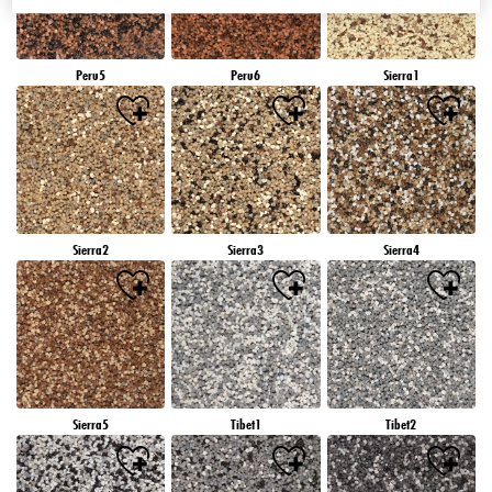
Peru5
Peru6
Sierra1
Sierra2
Sierra3
Sierra4
Sierra5
Tibet1
Tibet2