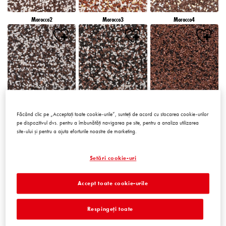
Morocco2
Morocco3
Morocco4
Morocco5
Morocco6
Peru1
Făcând clic pe „Acceptați toate cookie-urile”, sunteți de acord cu stocarea cookie-urilor
pe dispozitivul dvs. pentru a îmbunătăți navigarea pe site, pentru a analiza utilizarea
site-ului și pentru a ajuta eforturile noastre de marketing.
Setări cookie-uri
Peru2
Peru3
Peru4
Accept toate cookie-urile
Respingeți toate