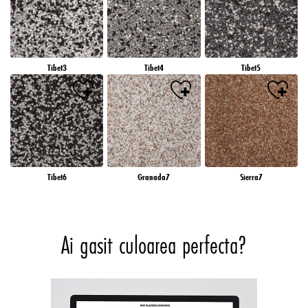
Tibet3
Tibet4
Tibet5
Tibet6
Granada7
Sierra7
Ai gasit culoarea perfecta?