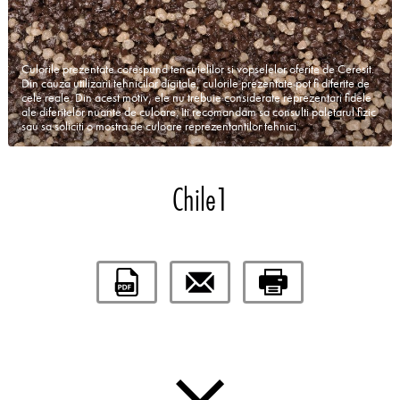
Culorile prezentate corespund tencuielilor si vopselelor oferite de Ceresit.
Din cauza utilizarii tehnicilor digitale, culorile prezentate pot fi diferite de
cele reale. Din acest motiv, ele nu trebuie considerate reprezentari fidele
ale diferitelor nuante de culoare. Iti recomandam sa consulti paletarul fizic
sau sa soliciti o mostra de culoare reprezentantilor tehnici.
Chile1