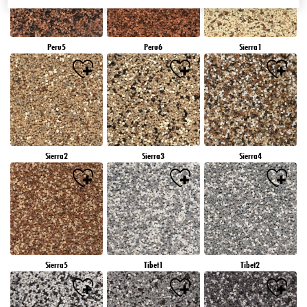
Peru5
Peru6
Sierra1
Sierra2
Sierra3
Sierra4
Sierra5
Tibet1
Tibet2