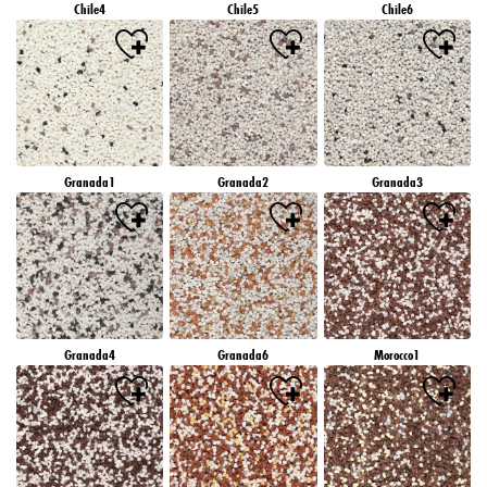
Chile4
Chile5
Chile6
Granada1
Granada2
Granada3
Granada4
Granada6
Morocco1