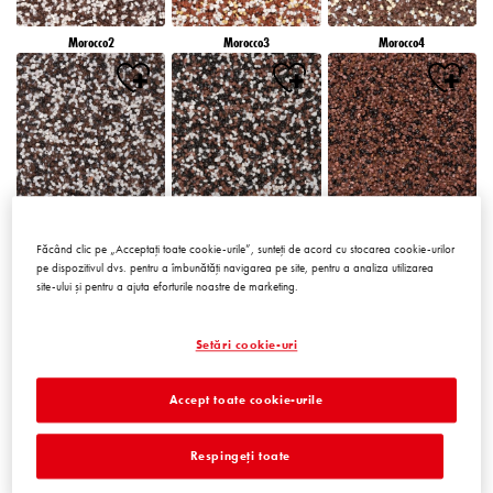
Morocco2
Morocco3
Morocco4
Morocco5
Morocco6
Peru1
Făcând clic pe „Acceptați toate cookie-urile”, sunteți de acord cu stocarea cookie-urilor
pe dispozitivul dvs. pentru a îmbunătăți navigarea pe site, pentru a analiza utilizarea
site-ului și pentru a ajuta eforturile noastre de marketing.
Setări cookie-uri
Peru2
Peru3
Peru4
Accept toate cookie-urile
Respingeți toate