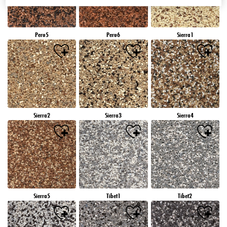
Peru5
Peru6
Sierra1
Sierra2
Sierra3
Sierra4
Sierra5
Tibet1
Tibet2