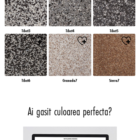
Tibet3
Tibet4
Tibet5
Tibet6
Granada7
Sierra7
Ai gasit culoarea perfecta?