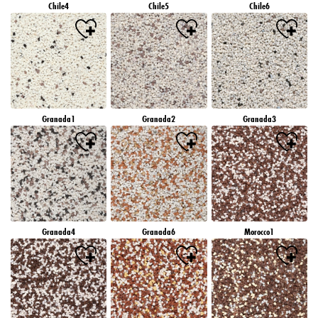
Chile4
Chile5
Chile6
Granada1
Granada2
Granada3
Granada4
Granada6
Morocco1