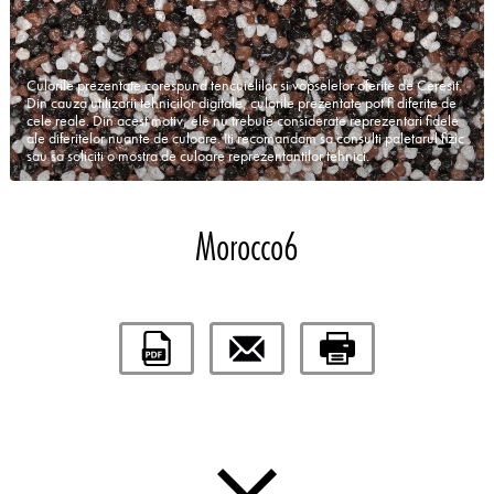
Culorile prezentate corespund tencuielilor si vopselelor oferite de Ceresit.
Din cauza utilizarii tehnicilor digitale, culorile prezentate pot fi diferite de
cele reale. Din acest motiv, ele nu trebuie considerate reprezentari fidele
ale diferitelor nuante de culoare. Iti recomandam sa consulti paletarul fizic
sau sa soliciti o mostra de culoare reprezentantilor tehnici.
Morocco6