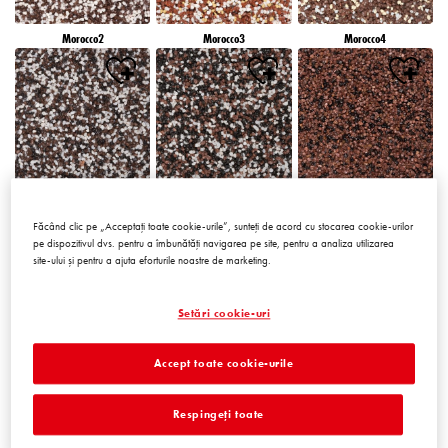
Morocco2
Morocco3
Morocco4
Morocco5
Morocco6
Peru1
Făcând clic pe „Acceptați toate cookie-urile”, sunteți de acord cu stocarea cookie-urilor
pe dispozitivul dvs. pentru a îmbunătăți navigarea pe site, pentru a analiza utilizarea
site-ului și pentru a ajuta eforturile noastre de marketing.
Setări cookie-uri
Peru2
Peru3
Peru4
Accept toate cookie-urile
Respingeți toate