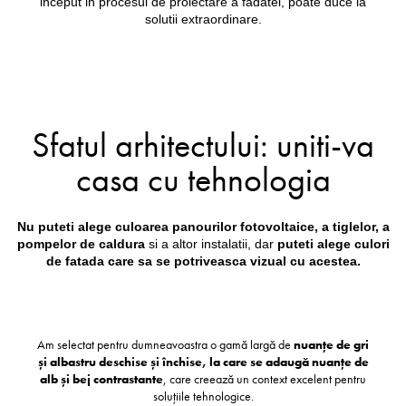
inceput in procesul de proiectare a fadatei, poate duce la
solutii extraordinare.
Sfatul arhitectului: uniti-va
casa cu tehnologia
Nu puteti alege culoarea panourilor fotovoltaice, a tiglelor, a
pompelor de caldura
si a altor instalatii, dar
puteti alege culori
de fatada care sa se potriveasca vizual cu acestea.
Am selectat pentru dumneavoastra o gamă largă de
nuanțe de gri
și albastru deschise și închise, la care se adaugă nuanțe de
alb și bej contrastante
, care creează un context excelent pentru
soluțiile tehnologice.