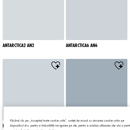
ANTARCTICA2 AN2
ANTARCTICA6 AN6
Făcând clic pe „Acceptați toate cookie-urile”, sunteți de acord cu stocarea cookie-urilor pe
BERMUDAS1 BM1
BERMUDAS3 BM3
dispozitivul dvs. pentru a îmbunătăți navigarea pe site, pentru a analiza utilizarea site-ului și pent