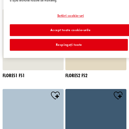
a ajuta eforturile noastre de marketing.
Setări cookie-uri
Accept toate cookie-urile
Respingeți toate
FLORES1 FS1
FLORES2 FS2