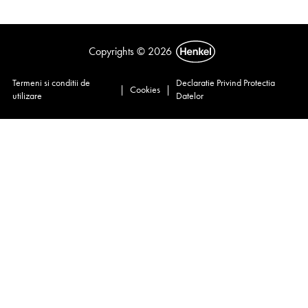
Copyrights © 2026
Termeni si conditii de
Declaratie Privind Protectia
|
Cookies
|
utilizare
Datelor