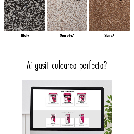
Tibet6
Granada7
Sierra7
Ai gasit culoarea perfecta?