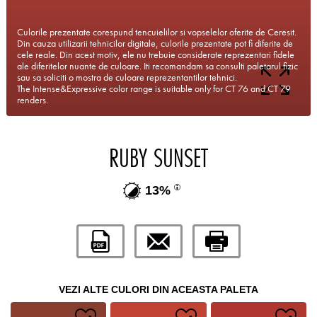
Culorile prezentate corespund tencuielilor si vopselelor oferite de Ceresit.
Din cauza utilizarii tehnicilor digitale, culorile prezentate pot fi diferite de
cele reale. Din acest motiv, ele nu trebuie considerate reprezentari fidele
ale diferitelor nuante de culoare. Iti recomandam sa consulti paletarul fizic
sau sa soliciti o mostra de culoare reprezentantilor tehnici.
The Intense&Expressive color range is suitable only for CT 76 and CT 79
renders.
RUBY SUNSET
13%
VEZI ALTE CULORI DIN ACEASTA PALETA