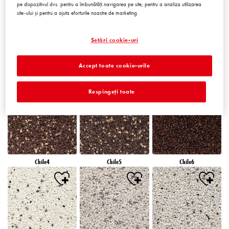
pe dispozitivul dvs. pentru a îmbunătăți navigarea pe site, pentru a analiza utilizarea
site-ului și pentru a ajuta eforturile noastre de marketing.
Setări cookie-uri
Accept toate cookie-urile
Chile1
Chile2
Chile3
Respingeți toate
Chile4
Chile5
Chile6