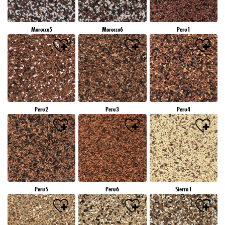
Morocco5
Morocco6
Peru1
Peru2
Peru3
Peru4
Peru5
Peru6
Sierra1