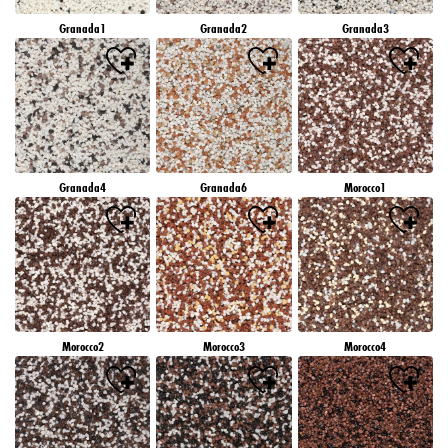
Granada1
Granada2
Granada3
Granada4
Granada6
Morocco1
Morocco2
Morocco3
Morocco4