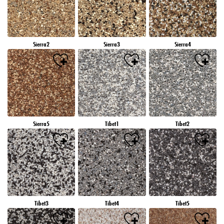
Sierra2
Sierra3
Sierra4
Sierra5
Tibet1
Tibet2
Tibet3
Tibet4
Tibet5