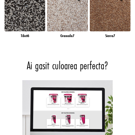
Tibet6
Granada7
Sierra7
Ai gasit culoarea perfecta?