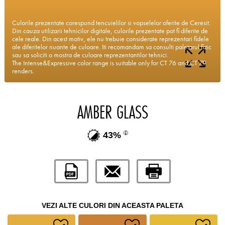
Culorile prezentate corespund tencuielilor si vopselelor oferite de Ceresit.
Din cauza utilizarii tehnicilor digitale, culorile prezentate pot fi diferite de
cele reale. Din acest motiv, ele nu trebuie considerate reprezentari fidele
ale diferitelor nuante de culoare. Iti recomandam sa consulti paletarul fizic
sau sa soliciti o mostra de culoare reprezentantilor tehnici.
The Intense&Expressive color range is suitable only for CT 76 and CT 79
renders.
AMBER GLASS
43%
VEZI ALTE CULORI DIN ACEASTA PALETA