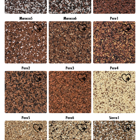
Morocco5
Morocco6
Peru1
Peru2
Peru3
Peru4
Peru5
Peru6
Sierra1