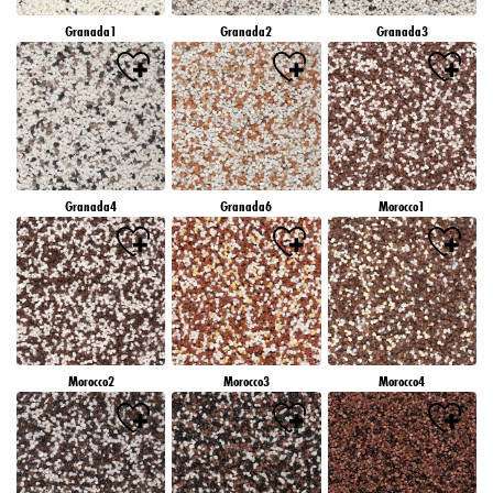
Granada1
Granada2
Granada3
Granada4
Granada6
Morocco1
Morocco2
Morocco3
Morocco4