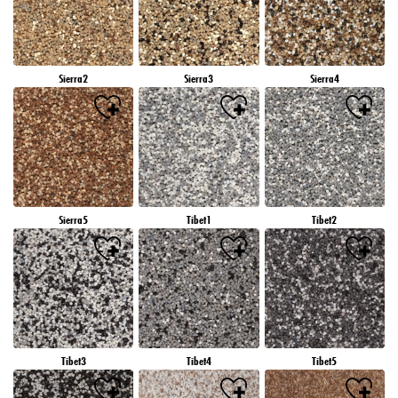
Sierra2
Sierra3
Sierra4
Sierra5
Tibet1
Tibet2
Tibet3
Tibet4
Tibet5