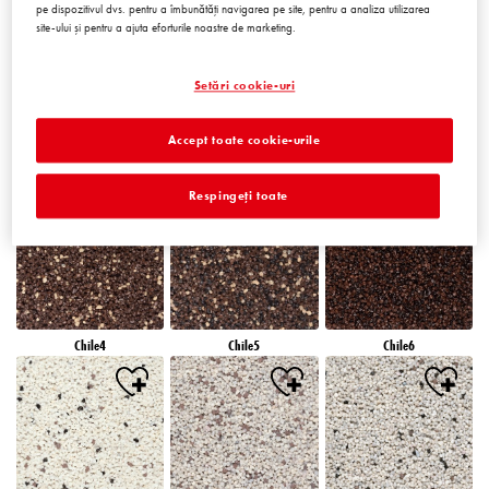
pe dispozitivul dvs. pentru a îmbunătăți navigarea pe site, pentru a analiza utilizarea
site-ului și pentru a ajuta eforturile noastre de marketing.
Setări cookie-uri
Accept toate cookie-urile
Chile1
Chile2
Chile3
Respingeți toate
Chile4
Chile5
Chile6