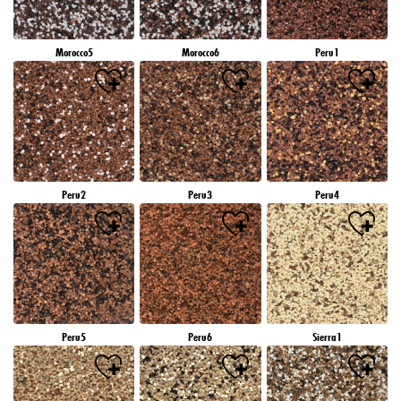
Morocco5
Morocco6
Peru1
Peru2
Peru3
Peru4
Peru5
Peru6
Sierra1