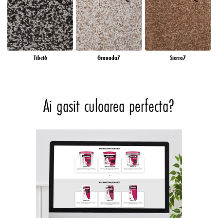
Tibet6
Granada7
Sierra7
Ai gasit culoarea perfecta?