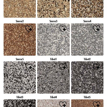
Sierra2
Sierra3
Sierra4
Sierra5
Tibet1
Tibet2
Tibet3
Tibet4
Tibet5