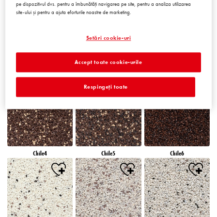
pe dispozitivul dvs. pentru a îmbunătăți navigarea pe site, pentru a analiza utilizarea
site-ului și pentru a ajuta eforturile noastre de marketing.
Setări cookie-uri
Accept toate cookie-urile
Chile1
Chile2
Chile3
Respingeți toate
Chile4
Chile5
Chile6