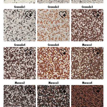
Granada1
Granada2
Granada3
Granada4
Granada6
Morocco1
Morocco2
Morocco3
Morocco4