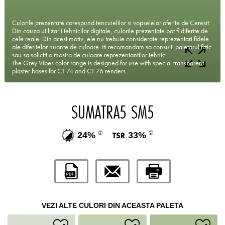
Culorile prezentate corespund tencuielilor si vopselelor oferite de Ceresit.
Din cauza utilizarii tehnicilor digitale, culorile prezentate pot fi diferite de
cele reale. Din acest motiv, ele nu trebuie considerate reprezentari fidele
ale diferitelor nuante de culoare. Iti recomandam sa consulti paletarul fizic
sau sa soliciti o mostra de culoare reprezentantilor tehnici.
The Grey Vibes color range is designed for use with special transparent
plaster bases for CT 74 and CT 76 renders.
SUMATRA5 SM5
24%
33%
VEZI ALTE CULORI DIN ACEASTA PALETA