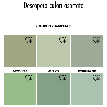
Descopera culori asortate
CULORI RECOMANDATE
PAPUA5 PP5
JAVA3 JV3
MONTANA6 MT6