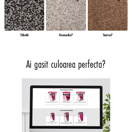
Tibet6
Granada7
Sierra7
Ai gasit culoarea perfecta?