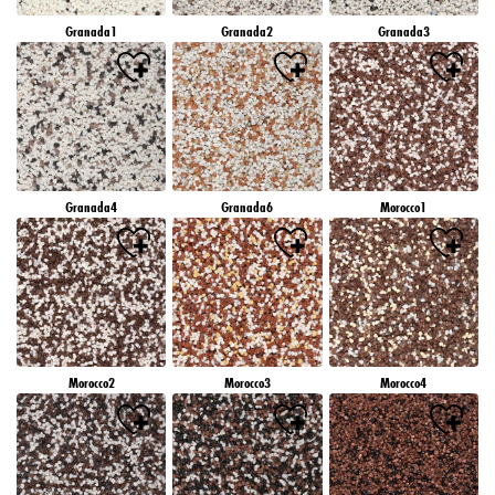
Granada1
Granada2
Granada3
Granada4
Granada6
Morocco1
Morocco2
Morocco3
Morocco4