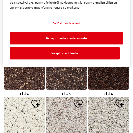
pe dispozitivul dvs. pentru a îmbunătăți navigarea pe site, pentru a analiza utilizarea
site-ului și pentru a ajuta eforturile noastre de marketing.
Setări cookie-uri
Accept toate cookie-urile
Chile1
Chile2
Chile3
Respingeți toate
Chile4
Chile5
Chile6