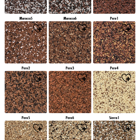
Morocco5
Morocco6
Peru1
Peru2
Peru3
Peru4
Peru5
Peru6
Sierra1