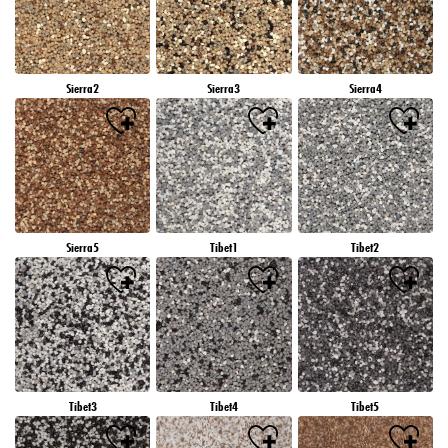
Sierra2
Sierra3
Sierra4
Sierra5
Tibet1
Tibet2
Tibet3
Tibet4
Tibet5