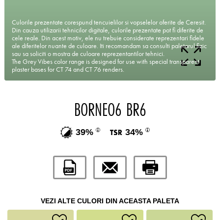
Culorile prezentate corespund tencuielilor si vopselelor oferite de Ceresit.
Din cauza utilizarii tehnicilor digitale, culorile prezentate pot fi diferite de
cele reale. Din acest motiv, ele nu trebuie considerate reprezentari fidele
ale diferitelor nuante de culoare. Iti recomandam sa consulti paletarul fizic
sau sa soliciti o mostra de culoare reprezentantilor tehnici.
The Grey Vibes color range is designed for use with special transparent
plaster bases for CT 74 and CT 76 renders.
BORNEO6 BR6
39%
34%
VEZI ALTE CULORI DIN ACEASTA PALETA