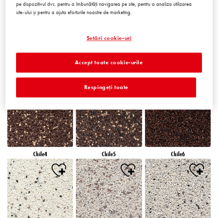
pe dispozitivul dvs. pentru a îmbunătăți navigarea pe site, pentru a analiza utilizarea
site-ului și pentru a ajuta eforturile noastre de marketing.
Setări cookie-uri
Accept toate cookie-urile
Chile1
Chile2
Chile3
Respingeți toate
Chile4
Chile5
Chile6