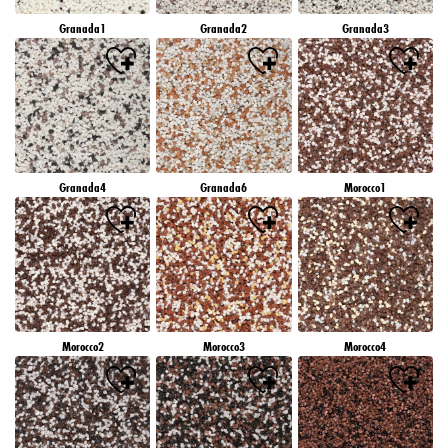
Granada1
Granada2
Granada3
Granada4
Granada6
Morocco1
Morocco2
Morocco3
Morocco4