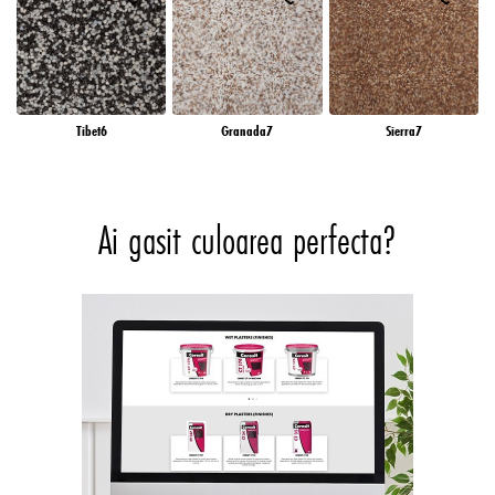
Tibet6
Granada7
Sierra7
Ai gasit culoarea perfecta?