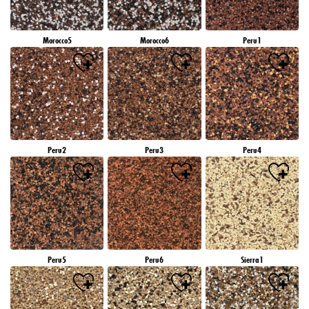
Morocco5
Morocco6
Peru1
Peru2
Peru3
Peru4
Peru5
Peru6
Sierra1