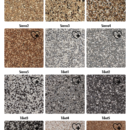
Sierra2
Sierra3
Sierra4
Sierra5
Tibet1
Tibet2
Tibet3
Tibet4
Tibet5