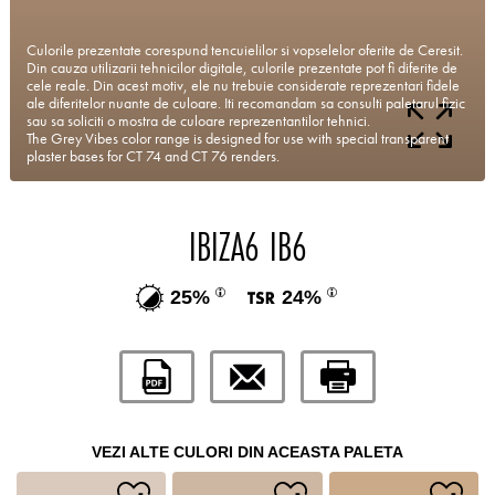
Culorile prezentate corespund tencuielilor si vopselelor oferite de Ceresit.
Din cauza utilizarii tehnicilor digitale, culorile prezentate pot fi diferite de
cele reale. Din acest motiv, ele nu trebuie considerate reprezentari fidele
ale diferitelor nuante de culoare. Iti recomandam sa consulti paletarul fizic
sau sa soliciti o mostra de culoare reprezentantilor tehnici.
The Grey Vibes color range is designed for use with special transparent
plaster bases for CT 74 and CT 76 renders.
IBIZA6 IB6
25%
24%
VEZI ALTE CULORI DIN ACEASTA PALETA